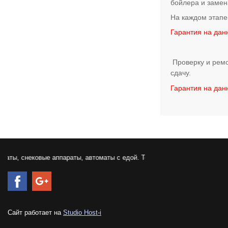
бойлера и замен
На каждом этапе
Гарантия на данн
Проверку и ремо
сдачу.
Гарантия на данн
ы, снековые аппараты, автоматы с едой. Торговое вендинг оборудовани
Сайт работает на
Studio Host-i