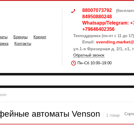
88007073792
(бесплат
84950880248
Whatsapp/Telegram: +
+79646402356
Техподдержка (пн-пт с 11 до 17)
раты
Бренды
Кредит
Email:
svending.market@
ржка
Контакты
ул.1-я Фрезерная д. 2/1, с1
Обратный звонок
Пн–Сб 10:00–19:00
son
офейные автоматы Venson
Сорт
1 товар