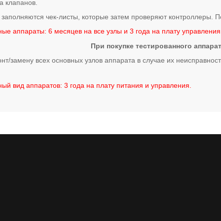
а клапанов.
 заполняются чек-листы, которые затем проверяют контроллеры. П
ые аппараты: 6 месяцев на все узлы и 3 года на плату управления
При покупке тестированного аппарат
нт/замену всех основных узлов аппарата в случае их неисправност
ый вид аппаратов: 3 года на плату питания и управления.
я. Купить. Консультация по любым вопросам.