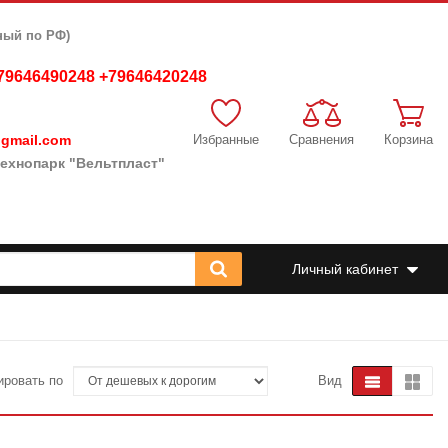
ный по РФ)
79646490248 +79646420248
gmail.com
Избранные
Сравнения
Корзина
, технопарк "Вельтпласт"
Личный кабинет
ировать по
Вид