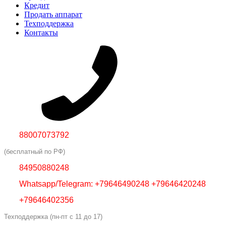
Кредит
Продать аппарат
Техподдержка
Контакты
88007073792
(бесплатный по РФ)
84950880248
Whatsapp/Telegram: +79646490248 +79646420248
+79646402356
Техподдержка (пн-пт с 11 до 17)