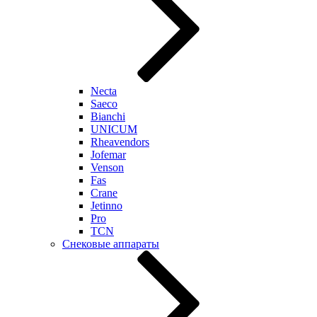
Necta
Saeco
Bianchi
UNICUM
Rheavendors
Jofemar
Venson
Fas
Crane
Jetinno
Pro
TCN
Снековые аппараты