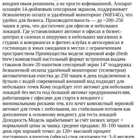
вендинговым решением, а не просто кофемашиной. Аппарат
оснащён 14-дюймовым сенсорным экраном, поддерживает
безналичную оплату и удалённый мониторинг (WiFi/4G), что
удобно для бизнеса. Производительность — до ~200–250
чашек в день, что достаточно для офисов и небольших
локаций. Где устанавливают автомат в офисах в бизнес-
центрах в салонах и шоурумах в небольших магазинах в
студиях и коворкингах в фитнес-клубах в автосервисах в
гостиницах в зонах ожидания в местах с ограниченным
пространством Преимущества модели зерновой кофе (fresh
brew) компактный настольный формат встроенная выдача
стаканов более 20 напитков сенсорный экран 14” поддержка
безналичной оплаты удалённый мониторинг (телеметрия)
автоматическая очистка до 250 чашек в день подключение к
бутыли с водой современный внешний вид подходит для
небольших точек Кому подойдет этот автомат для небольших
локаций без места под большой автомат предпринимателям,
работающим с офисами для старта в вендинге с
минимальными рисками тем, кто хочет компактный зерновой
автомат для точек с небольшим, но стабильным потоком как
дополнение к основному вендингу для теста локаций
Доходность Модель зарабатывает за счёт низких затрат +
нормальной цены за чашку. средние продажи: 30–100 чашек в
день при хорошей точке: до 120+ высокий процент
постоянных клиентов (офисы) срок окупаемости: 3–6 месяцев