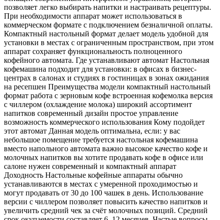
позволяет легко выбирать напитки и настраивать рецептуры.
При необходимости аппарат может использоваться в
коммерческом формате с подключением безналичной оплаты.
Компактный настольный формат делает модель удобной для
установки в местах с ограниченным пространством, при этом
аппарат сохраняет функциональность полноценного
кофейного автомата. Где устанавливают автомат Настольная
кофемашина подходит для установки: в офисах в бизнес-
центрах в салонах и студиях в гостиницах в зонах ожидания
на ресепшен Преимущества модели компактный настольный
формат работа с зерновым кофе встроенная кофемолка версия
с чиллером (охлаждение молока) широкий ассортимент
напитков современный дизайн простое управление
возможность коммерческого использования Кому подойдет
этот автомат Данная модель оптимальна, если: у вас
небольшое помещение требуется настольная кофемашина
вместо напольного автомата важно высокое качество кофе и
молочных напитков вы хотите продавать кофе в офисе или
салоне нужен современный и компактный аппарат
Доходность Настольные кофейные аппараты обычно
устанавливаются в местах с умеренной проходимостью и
могут продавать от 30 до 100 чашек в день. Использование
версии с чиллером позволяет повысить качество напитков и
увеличить средний чек за счёт молочных позиций. Средний
срок окупаемости составляет 6–12 месяцев. Частые вопросы