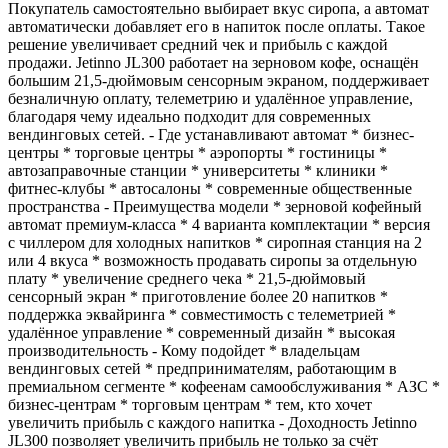
Покупатель самостоятельно выбирает вкус сиропа, а автомат
автоматически добавляет его в напиток после оплаты. Такое
решение увеличивает средний чек и прибыль с каждой
продажи. Jetinno JL300 работает на зерновом кофе, оснащён
большим 21,5-дюймовым сенсорным экраном, поддерживает
безналичную оплату, телеметрию и удалённое управление,
благодаря чему идеально подходит для современных
вендинговых сетей. - Где устанавливают автомат * бизнес-
центры * торговые центры * аэропорты * гостиницы *
автозаправочные станции * университеты * клиники *
фитнес-клубы * автосалоны * современные общественные
пространства - Преимущества модели * зерновой кофейный
автомат премиум-класса * 4 варианта комплектации * версия
с чиллером для холодных напитков * сиропная станция на 2
или 4 вкуса * возможность продавать сиропы за отдельную
плату * увеличение среднего чека * 21,5-дюймовый
сенсорный экран * приготовление более 20 напитков *
поддержка эквайринга * совместимость с телеметрией *
удалённое управление * современный дизайн * высокая
производительность - Кому подойдет * владельцам
вендинговых сетей * предпринимателям, работающим в
премиальном сегменте * кофеенам самообслуживания * АЗС *
бизнес-центрам * торговым центрам * тем, кто хочет
увеличить прибыль с каждого напитка - Доходность Jetinno
JL300 позволяет увеличить прибыль не только за счёт