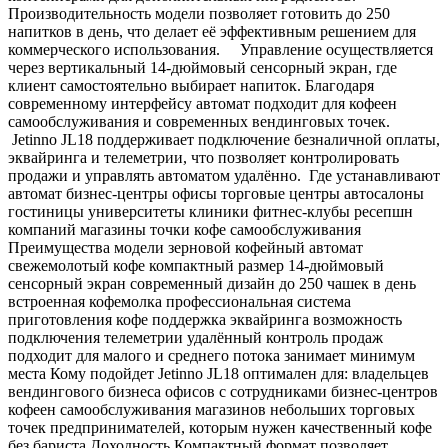
Производительность модели позволяет готовить до 250
напитков в день, что делает её эффективным решением для
коммерческого использования. Управление осуществляется
через вертикальный 14-дюймовый сенсорный экран, где
клиент самостоятельно выбирает напиток. Благодаря
современному интерфейсу автомат подходит для кофеен
самообслуживания и современных вендинговых точек.
Jetinno JL18 поддерживает подключение безналичной оплаты,
эквайринга и телеметрии, что позволяет контролировать
продажи и управлять автоматом удалённо. Где устанавливают
автомат бизнес-центры офисы торговые центры автосалоны
гостиницы университеты клиники фитнес-клубы ресепшн
компаний магазины точки кофе самообслуживания
Преимущества модели зерновой кофейный автомат
свежемолотый кофе компактный размер 14-дюймовый
сенсорный экран современный дизайн до 250 чашек в день
встроенная кофемолка профессиональная система
приготовления кофе поддержка эквайринга возможность
подключения телеметрии удалённый контроль продаж
подходит для малого и среднего потока занимает минимум
места Кому подойдет Jetinno JL18 оптимален для: владельцев
вендингового бизнеса офисов с сотрудниками бизнес-центров
кофеен самообслуживания магазинов небольших торговых
точек предпринимателей, которым нужен качественный кофе
без бариста Доходность Компактный формат позволяет