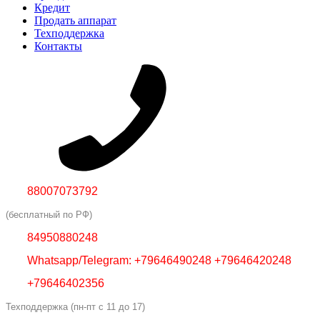
Кредит
Продать аппарат
Техподдержка
Контакты
88007073792
(бесплатный по РФ)
84950880248
Whatsapp/Telegram: +79646490248 +79646420248
+79646402356
Техподдержка (пн-пт с 11 до 17)