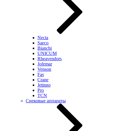
Necta
Saeco
Bianchi
UNICUM
Rheavendors
Jofemar
Venson
Fas
Crane
Jetinno
Pro
TCN
Снековые аппараты