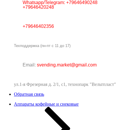
Whatsapp/Telegram: +79646490248
+79646420248
+79646402356
Техподдержка (пн-пт с 11 до 17)
Email:
svending.market@gmail.com
ул.1-я Фрезерная д. 2/1, с1, технопарк "Вельтпласт"
Обратная связь
Аппараты кофейные и снековые