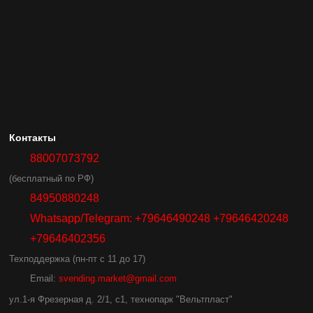
Контакты
88007073792
(бесплатный по РФ)
84950880248
Whatsapp/Telegram: +79646490248 +79646420248
+79646402356
Техподдержка (пн-пт с 11 до 17)
Email:
svending.market@gmail.com
ул.1-я Фрезерная д. 2/1, с1, технопарк "Вельтпласт"