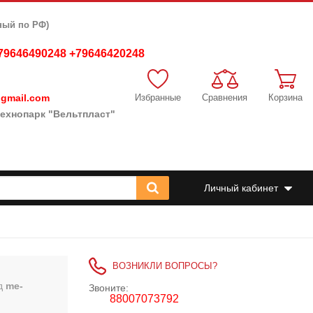
ный по РФ)
79646490248 +79646420248
gmail.com
Избранные
Сравнения
Корзина
, технопарк "Вельтпласт"
Личный кабинет
ВОЗНИКЛИ ВОПРОСЫ?
д
me-
Звоните:
88007073792