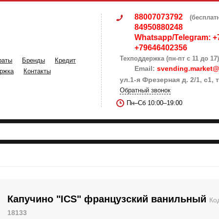
88007073792
(бесплат
84950880248
Whatsapp/Telegram: +
+79646402356
Техподдержка (пн-пт с 11 до 17)
раты
Бренды
Кредит
Email:
svending.market@
ржка
Контакты
ул.1-я Фрезерная д. 2/1, с1
Обратный звонок
Пн–Сб 10:00–19:00
Капучино "ICS" французский ванильный
Ко
18133