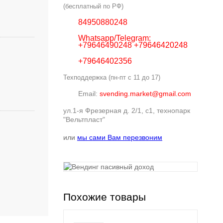
(бесплатный по РФ)
84950880248
Whatsapp/Telegram:
+79646490248 +79646420248
+79646402356
Техподдержка (пн-пт с 11 до 17)
Email:
svending.market@gmail.com
ул.1-я Фрезерная д. 2/1, с1, технопарк
"Вельтпласт"
или
мы сами Вам перезвоним
Похожие товары