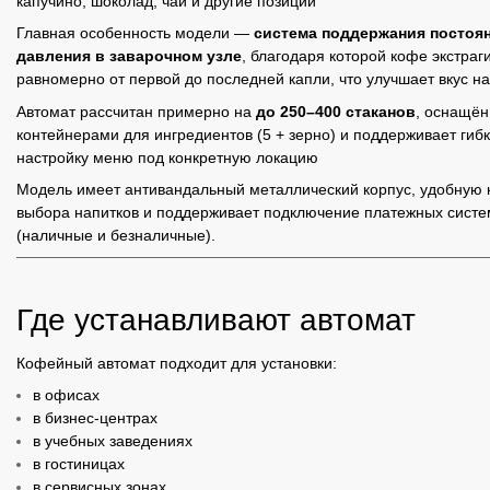
капучино, шоколад, чай и другие позиции
Главная особенность модели —
система поддержания постоя
давления в заварочном узле
, благодаря которой кофе экстраг
равномерно от первой до последней капли, что улучшает вкус н
Автомат рассчитан примерно на
до 250–400 стаканов
, оснащён
контейнерами для ингредиентов (5 + зерно) и поддерживает гиб
настройку меню под конкретную локацию
Модель имеет антивандальный металлический корпус, удобную 
выбора напитков и поддерживает подключение платежных систе
(наличные и безналичные).
Где устанавливают автомат
Кофейный автомат подходит для установки:
в офисах
в бизнес-центрах
в учебных заведениях
в гостиницах
в сервисных зонах