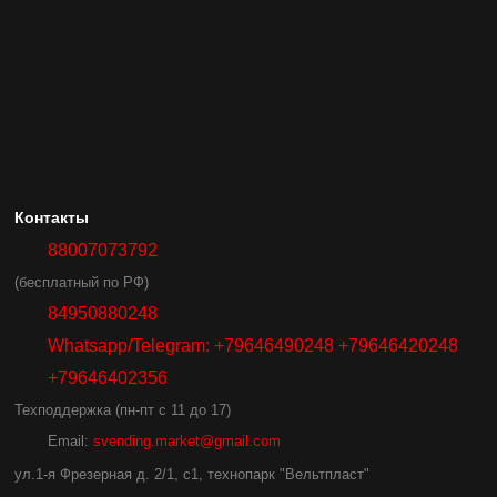
Контакты
88007073792
(бесплатный по РФ)
84950880248
Whatsapp/Telegram: +79646490248 +79646420248
+79646402356
Техподдержка (пн-пт с 11 до 17)
Email:
svending.market@gmail.com
ул.1-я Фрезерная д. 2/1, с1, технопарк "Вельтпласт"