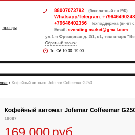
88007073792
(бесплатный по РФ)
Whatsapp/Telegram: +7964649024
+79646402356
Техподдержка (пн-пт с 
Бренды
Email:
svending.market@gmail.com
ул.1-я Фрезерная д. 2/1, с1, технопарк "
Обратный звонок
Пн–Сб 10:00–19:00
emar
Кофейный автомат Jofemar Coffeemar G250
Кофейный автомат Jofemar Coffeemar G25
18087
169 000
руб