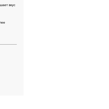
шает вкус
лее