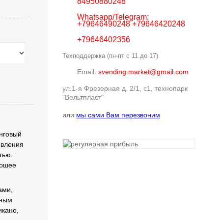
84950880248
Whatsapp/Telegram:
+79646490248 +79646420248
+79646402356
Техподдержка (пн-пт с 11 до 17)
Email:
svending.market@gmail.com
ул.1-я Фрезерная д. 2/1, с1, технопарк
"Вельтпласт"
или
мы сами Вам перезвоним
нговый
овления
тью.
рошее
ами,
чным
икано,