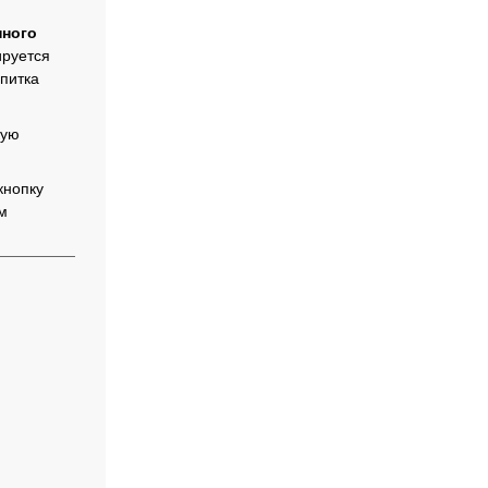
нного
ируется
апитка
кую
кнопку
м