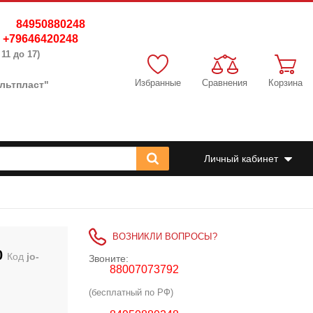
84950880248
8 +79646420248
11 до 17)
Избранные
Сравнения
Корзина
Вельтпласт"
Личный кабинет
ВОЗНИКЛИ ВОПРОСЫ?
0
Код
jo-
Звоните:
88007073792
(бесплатный по РФ)